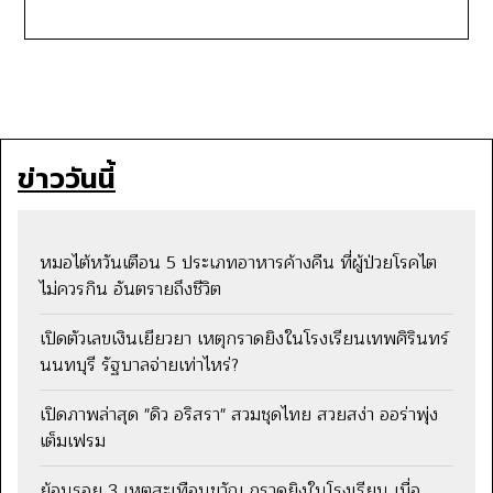
ข่าววันนี้
หมอไต้หวันเตือน 5 ประเภทอาหารค้างคืน ที่ผู้ป่วยโรคไต
ไม่ควรกิน อันตรายถึงชีวิต
เปิดตัวเลขเงินเยียวยา เหตุกราดยิงในโรงเรียนเทพศิรินทร์
นนทบุรี รัฐบาลจ่ายเท่าไหร่?
เปิดภาพล่าสุด "ดิว อริสรา" สวมชุดไทย สวยสง่า ออร่าพุ่ง
เต็มเฟรม
ย้อนรอย 3 เหตุสะเทือนขวัญ กราดยิงในโรงเรียน เมื่อ