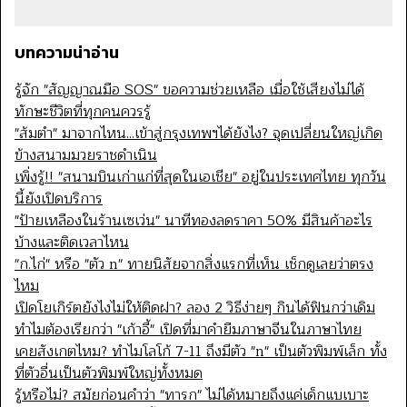
บทความน่าอ่าน
รู้จัก "สัญญาณมือ SOS" ขอความช่วยเหลือ เมื่อใช้เสียงไม่ได้
ทักษะชีวิตที่ทุกคนควรรู้
"ส้มตำ" มาจากไหน...เข้าสู่กรุงเทพฯได้ยังไง? จุดเปลี่ยนใหญ่เกิด
ข้างสนามมวยราชดำเนิน
เพิ่งรู้!! "สนามบินเก่าแก่ที่สุดในเอเชีย" อยู่ในประเทศไทย ทุกวัน
นี้ยังเปิดบริการ
"ป้ายเหลืองในร้านเซเว่น" นาทีทองลดราคา 50% มีสินค้าอะไร
บ้างและติดเวลาไหน
"ก.ไก่" หรือ "ตัว n" ทายนิสัยจากสิ่งแรกที่เห็น เช็กดูเลยว่าตรง
ไหม
เปิดโยเกิร์ตยังไงไม่ให้ติดฝา? ลอง 2 วิธีง่ายๆ กินได้ฟินกว่าเดิม
ทำไมต้องเรียกว่า "เก้าอี้" เปิดที่มาคำยืมภาษาจีนในภาษาไทย
เคยสังเกตไหม? ทำไมโลโก้ 7-11 ถึงมีตัว "n" เป็นตัวพิมพ์เล็ก ทั้ง
ที่ตัวอื่นเป็นตัวพิมพ์ใหญ่ทั้งหมด
รู้หรือไม่? สมัยก่อนคำว่า "ทารก" ไม่ได้หมายถึงแค่เด็กแบเบาะ