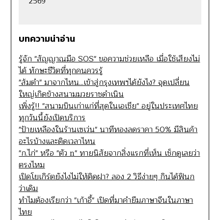
2569
บทความน่าอ่าน
รู้จัก "สัญญาณมือ SOS" ขอความช่วยเหลือ เมื่อใช้เสียงไม่
ได้ ทักษะชีวิตที่ทุกคนควรรู้
"ส้มตำ" มาจากไหน...เข้าสู่กรุงเทพฯได้ยังไง? จุดเปลี่ยน
ใหญ่เกิดข้างสนามมวยราชดำเนิน
เพิ่งรู้!! "สนามบินเก่าแก่ที่สุดในเอเชีย" อยู่ในประเทศไทย
ทุกวันนี้ยังเปิดบริการ
"ป้ายเหลืองในร้านเซเว่น" นาทีทองลดราคา 50% มีสินค้า
อะไรบ้างและติดเวลาไหน
"ก.ไก่" หรือ "ตัว n" ทายนิสัยจากสิ่งแรกที่เห็น เช็กดูเลยว่า
ตรงไหม
เปิดโยเกิร์ตยังไงไม่ให้ติดฝา? ลอง 2 วิธีง่ายๆ กินได้ฟินก
ว่าเดิม
ทำไมต้องเรียกว่า "เก้าอี้" เปิดที่มาคำยืมภาษาจีนในภาษา
ไทย