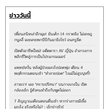
ข่าววันนี้
เพื่อนสนิทเล่าอีกมุม! ยันเด็ก 14 กราดยิง ไม่เคยถู
กบูลลี่ เผยเคยพกบีบีกันมายิงโชว์ จนครูยึด
เปิดตัวอาชีพใหม่! อดีตดารา AV ญี่ปุ่น อำลาวงการ
พลิกชีวิตสู่การเป็นโปรแกรมเมอร์
แพทย์หวั่น หลังผู้ป่วยมะเร็งปอดพุ่ง เตือน 4
พฤติกรรมตอนเช้า "ทำลายปอด" ไวแม้ไม่สูบบุหรี่!
สาวผวา! เจอ "คราบปริศนา" บนกางเกงใน เปิด
กล้องเช็ก รู้ตัวคนทำถึงกับพูดไม่ออก
7 สัญญาณเตือนตอนตื่นเช้า หากร่างกายมีเชื้อ
มะเร็ง จริงหรือไม่? : เช็กข่าวชัวร์