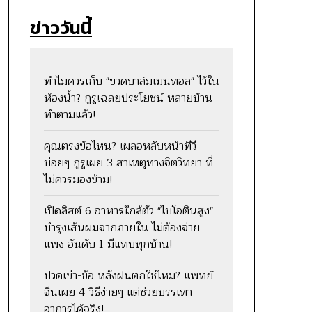
ข่าววันนี้
ทำไมควรเก็บ "ขวดบาล์มเมนทอล" ไว้ใน
ห้องน้ำ? กูรูเฉลยประโยชน์ หลายบ้าน
ทำตามแล้ว!
คุณตรงข้อไหน? เผลอหลับหน้าทีวี
บ่อยๆ กูรูเผย 3 สาเหตุทางจิตวิทยา ที่
ไม่ควรมองข้าม!
เปิดลิสต์ 6 อาหารใกล้ตัว "ไบโอตินสูง"
บำรุงเส้นผมจากภายใน ไม่ต้องจ่าย
แพง อันดับ 1 มีแทบทุกบ้าน!
ปวดเข่า-ข้อ หลังฝนตกใช่ไหม? แพทย์
จีนเผย 4 วิธีง่ายๆ แต่ช่วยบรรเทา
อาการได้จริง!