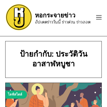
Skip
to
หอกระจายข่าว
content
อัปเดตข่าววันนี้ ข่าวด่วน ข่าวฮอต
ป้ายกำกับ:
ประวัติวัน
อาสาฬหบูชา
ไลฟ์สไตล์