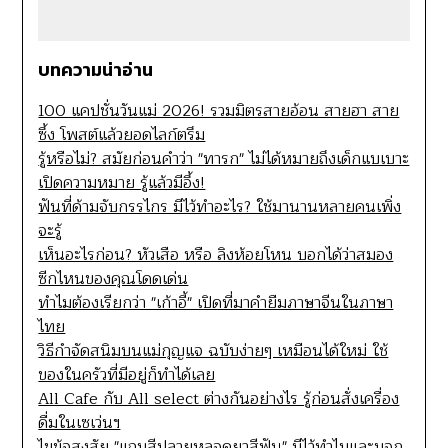
บทความน่าอ่าน
100 แคปชั่นวันแม่ 2026! รวมมิตรสายอ้อน สายฮา สาย
ซึ้ง โพสต์แล้วยอดไลก์ตรึม
รู้หรือไม่? สมัยก่อนคำว่า "ทารก" ไม่ได้หมายถึงเด็กแบเบาะ
เปิดความหมาย รู้แล้วมีอึ้ง!
ฟันที่ด้ามจับกรรไกร มีไว้ทำอะไร? ใช้มานานหลายคนเพิ่ง
จะรู้
เห็นอะไรก่อน? หัวเสือ หรือ ลิงห้อยโหน บอกได้ว่าสมอง
ซีกไหนของคุณโดดเด่น
ทำไมต้องเรียกว่า "เก้าอี้" เปิดที่มาคำยืมภาษาจีนในภาษา
ไทย
วิธีกำจัดสนิมบนแม่กุญแจ ฉบับง่ายๆ เหมือนได้ใหม่ ใช้
ของในครัวที่มีอยู่ก็ทำได้เลย
All Cafe กับ All select ต่างกันอย่างไร รู้ก่อนสั่งเครื่อง
ดื่มในเซเว่นฯ
ไขข้อสงสัย "แถบสีปลายหลอดยาสีฟัน" มีไว้ทำไมและบอก