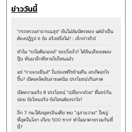
ข่าววันนี้
"กระทรวงสาธารณสุข" ยันไม่ล้มบัตรทอง แต่จำเป็น
ต้องปฏิรูป 6 ข้อ จริงหรือไม่? : เช็กข่าวชัวร์
ทำไม "รถไอติมวอลล์" ชอบวิ่งเร็ว? ได้ยินเสียงเพลง
ปุ๊บ หันมาอีกทีหายไปไหนแล้ว
แช่ "กางเกงยีนส์" ในช่องฟรีซข้ามคืน จะเกิดอะไร
ขึ้น? เปิดเคล็ดลับสายเดนิม ประโยชน์เกินคาด
เปิดความจริง 8 ประโยชน์ "เปลือกกล้วย" ที่แชร์กัน
บ่อย ข้อไหนจริง-ข้อไหนต้องระวัง?
ลึก 7 กม.ใต้สมุทรอินเดีย พบ “สุสานวาฬ” ใหญ่
ที่สุดในโลก เกือบ 500 ซาก! ทำไมมาตายรวมกันที่
นี่?