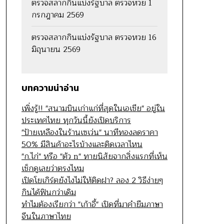
ตรวจสลากกินแบ่งรัฐบาล ตรวจหวย 1
กรกฎาคม 2569
ตรวจสลากกินแบ่งรัฐบาล ตรวจหวย 16
มิถุนายน 2569
บทความน่าอ่าน
เพิ่งรู้!! "สนามบินเก่าแก่ที่สุดในเอเชีย" อยู่ใน
ประเทศไทย ทุกวันนี้ยังเปิดบริการ
"ป้ายเหลืองในร้านเซเว่น" นาทีทองลดราคา
50% มีสินค้าอะไรบ้างและติดเวลาไหน
"ก.ไก่" หรือ "ตัว n" ทายนิสัยจากสิ่งแรกที่เห็น
เช็กดูเลยว่าตรงไหม
เปิดโยเกิร์ตยังไงไม่ให้ติดฝา? ลอง 2 วิธีง่ายๆ
กินได้ฟินกว่าเดิม
ทำไมต้องเรียกว่า "เก้าอี้" เปิดที่มาคำยืมภาษา
จีนในภาษาไทย