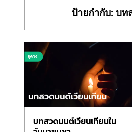
ป้ายกำกับ:
บทส
ดูดวง
บทสวดมนต์เวียนเทียนใน
วันมาฆบูชา