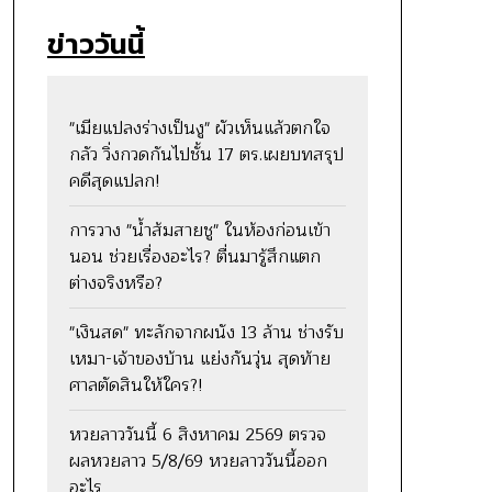
ข่าววันนี้
"เมียแปลงร่างเป็นงู" ผัวเห็นแล้วตกใจ
กลัว วิ่งกวดกันไปชั้น 17 ตร.เผยบทสรุป
คดีสุดแปลก!
การวาง "น้ำส้มสายชู" ในห้องก่อนเข้า
นอน ช่วยเรื่องอะไร? ตื่นมารู้สึกแตก
ต่างจริงหรือ?
"เงินสด" ทะลักจากผนัง 13 ล้าน ช่างรับ
เหมา-เจ้าของบ้าน แย่งกันวุ่น สุดท้าย
ศาลตัดสินให้ใคร?!
หวยลาววันนี้ 6 สิงหาคม 2569 ตรวจ
ผลหวยลาว 5/8/69 หวยลาววันนี้ออก
อะไร