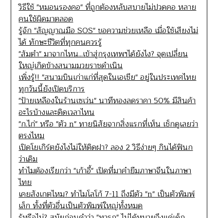
วิธีใช้ "หมอนรองคอ" ที่ถูกต้องหลับสบายไม่ปวดคอ หลาย
คนใช้ผิดมาตลอด
รู้จัก "สัญญาณมือ SOS" ขอความช่วยเหลือ เมื่อใช้เสียงไม่
ได้ ทักษะชีวิตที่ทุกคนควรรู้
"ส้มตำ" มาจากไหน...เข้าสู่กรุงเทพฯได้ยังไง? จุดเปลี่ยน
ใหญ่เกิดข้างสนามมวยราชดำเนิน
เพิ่งรู้!! "สนามบินเก่าแก่ที่สุดในเอเชีย" อยู่ในประเทศไทย
ทุกวันนี้ยังเปิดบริการ
"ป้ายเหลืองในร้านเซเว่น" นาทีทองลดราคา 50% มีสินค้า
อะไรบ้างและติดเวลาไหน
"ก.ไก่" หรือ "ตัว n" ทายนิสัยจากสิ่งแรกที่เห็น เช็กดูเลยว่า
ตรงไหม
เปิดโยเกิร์ตยังไงไม่ให้ติดฝา? ลอง 2 วิธีง่ายๆ กินได้ฟินก
ว่าเดิม
ทำไมต้องเรียกว่า "เก้าอี้" เปิดที่มาคำยืมภาษาจีนในภาษา
ไทย
เคยสังเกตไหม? ทำไมโลโก้ 7-11 ถึงมีตัว "n" เป็นตัวพิมพ์
เล็ก ทั้งที่ตัวอื่นเป็นตัวพิมพ์ใหญ่ทั้งหมด
รู้หรือไม่? สมัยก่อนคำว่า "ทารก" ไม่ได้หมายถึงแค่เด็ก