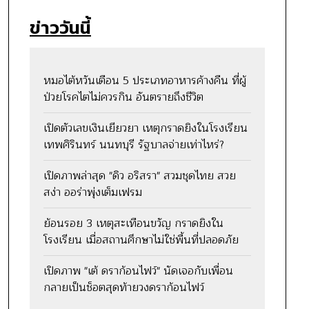
ข่าววันนี้
หมอไต้หวันเตือน 5 ประเภทอาหารค้างคืน ที่ผู้
ป่วยโรคไตไม่ควรกิน อันตรายถึงชีวิต
เปิดตัวเลขเงินเยียวยา เหตุกราดยิงในโรงเรียน
เทพศิรินทร์ นนทบุรี รัฐบาลจ่ายเท่าไหร่?
เปิดภาพล่าสุด "ดิว อริสรา" สวมชุดไทย สวย
สง่า ออร่าพุ่งเต็มเฟรม
ย้อนรอย 3 เหตุสะเทือนขวัญ กราดยิงใน
โรงเรียน เมื่อสถานศึกษาไม่ใช่พื้นที่ปลอดภัย
เปิดภาพ "เต้ ดราก้อนไฟว์" นัดเจอกับเพื่อน
กลายเป็นช็อตสุดท้ายวงดราก้อนไฟว์