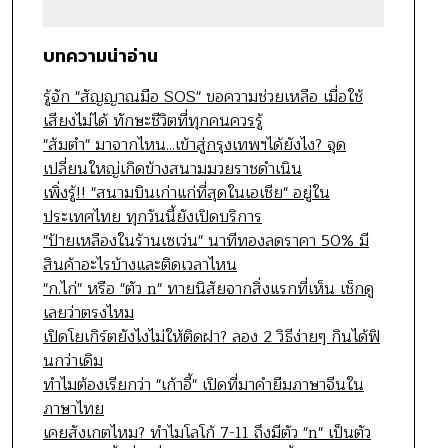
บทความน่าอ่าน
รู้จัก "สัญญาณมือ SOS" ขอความช่วยเหลือ เมื่อใช้
เสียงไม่ได้ ทักษะชีวิตที่ทุกคนควรรู้
"ส้มตำ" มาจากไหน...เข้าสู่กรุงเทพฯได้ยังไง? จุด
เปลี่ยนใหญ่เกิดข้างสนามมวยราชดำเนิน
เพิ่งรู้!! "สนามบินเก่าแก่ที่สุดในเอเชีย" อยู่ใน
ประเทศไทย ทุกวันนี้ยังเปิดบริการ
"ป้ายเหลืองในร้านเซเว่น" นาทีทองลดราคา 50% มี
สินค้าอะไรบ้างและติดเวลาไหน
"ก.ไก่" หรือ "ตัว n" ทายนิสัยจากสิ่งแรกที่เห็น เช็กดู
เลยว่าตรงไหม
เปิดโยเกิร์ตยังไงไม่ให้ติดฝา? ลอง 2 วิธีง่ายๆ กินได้ฟิ
นกว่าเดิม
ทำไมต้องเรียกว่า "เก้าอี้" เปิดที่มาคำยืมภาษาจีนใน
ภาษาไทย
เคยสังเกตไหม? ทำไมโลโก้ 7-11 ถึงมีตัว "n" เป็นตัว