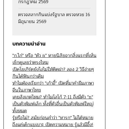
กรกฎาคม 2569
ตรวจสลากกินแบ่งรัฐบาล ตรวจหวย 16
มิถุนายน 2569
บทความน่าอ่าน
"ก.ไก่" หรือ "ตัว n" ทายนิสัยจากสิ่งแรกที่เห็น
เช็กดูเลยว่าตรงไหม
เปิดโยเกิร์ตยังไงไม่ให้ติดฝา? ลอง 2 วิธีง่ายๆ
กินได้ฟินกว่าเดิม
ทำไมต้องเรียกว่า "เก้าอี้" เปิดที่มาคำยืมภาษา
จีนในภาษาไทย
เคยสังเกตไหม? ทำไมโลโก้ 7-11 ถึงมีตัว "n"
เป็นตัวพิมพ์เล็ก ทั้งที่ตัวอื่นเป็นตัวพิมพ์ใหญ่
ทั้งหมด
รู้หรือไม่? สมัยก่อนคำว่า "ทารก" ไม่ได้หมาย
ถึงแค่เด็กแบเบาะ เปิดความหมาย รู้แล้วมีอึ้ง!