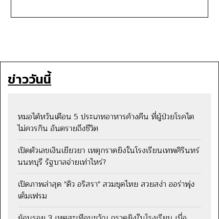
ข่าววันนี้
หมอไต้หวันเตือน 5 ประเภทอาหารค้างคืน ที่ผู้ป่วยโรคไต
ไม่ควรกิน อันตรายถึงชีวิต
เปิดตัวเลขเงินเยียวยา เหตุกราดยิงในโรงเรียนเทพศิรินทร์
นนทบุรี รัฐบาลจ่ายเท่าไหร่?
เปิดภาพล่าสุด "ดิว อริสรา" สวมชุดไทย สวยสง่า ออร่าพุ่ง
เต็มเฟรม
ย้อนรอย 3 เหตุสะเทือนขวัญ กราดยิงในโรงเรียน เมื่อ