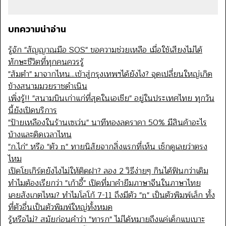
บทความน่าอ่าน
รู้จัก "สัญญาณมือ SOS" ขอความช่วยเหลือ เมื่อใช้เสียงไม่ได้
ทักษะชีวิตที่ทุกคนควรรู้
"ส้มตำ" มาจากไหน...เข้าสู่กรุงเทพฯได้ยังไง? จุดเปลี่ยนใหญ่เกิด
ข้างสนามมวยราชดำเนิน
เพิ่งรู้!! "สนามบินเก่าแก่ที่สุดในเอเชีย" อยู่ในประเทศไทย ทุกวัน
นี้ยังเปิดบริการ
"ป้ายเหลืองในร้านเซเว่น" นาทีทองลดราคา 50% มีสินค้าอะไร
บ้างและติดเวลาไหน
"ก.ไก่" หรือ "ตัว n" ทายนิสัยจากสิ่งแรกที่เห็น เช็กดูเลยว่าตรง
ไหม
เปิดโยเกิร์ตยังไงไม่ให้ติดฝา? ลอง 2 วิธีง่ายๆ กินได้ฟินกว่าเดิม
ทำไมต้องเรียกว่า "เก้าอี้" เปิดที่มาคำยืมภาษาจีนในภาษาไทย
เคยสังเกตไหม? ทำไมโลโก้ 7-11 ถึงมีตัว "n" เป็นตัวพิมพ์เล็ก ทั้ง
ที่ตัวอื่นเป็นตัวพิมพ์ใหญ่ทั้งหมด
รู้หรือไม่? สมัยก่อนคำว่า "ทารก" ไม่ได้หมายถึงแค่เด็กแบเบาะ