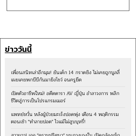
ข่าววันนี้
เพื่อนสนิทเล่าอีกมุม! ยันเด็ก 14 กราดยิง ไม่เคยถูกบูลลี่
เผยเคยพกบีบีกันมายิงโชว์ จนครูยึด
เปิดตัวอาชีพใหม่! อดีตดารา AV ญี่ปุ่น อำลาวงการ พลิก
ชีวิตสู่การเป็นโปรแกรมเมอร์
แพทย์หวั่น หลังผู้ป่วยมะเร็งปอดพุ่ง เตือน 4 พฤติกรรม
ตอนเช้า "ทำลายปอด" ไวแม้ไม่สูบบุหรี่!
สาวผวา! เจอ "คราบปริศนา" บนกางเกงใน เปิดกล้องเช็ก