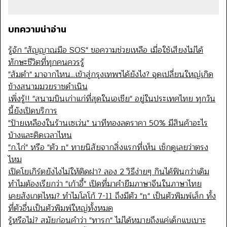
บทความน่าอ่าน
รู้จัก "สัญญาณมือ SOS" ขอความช่วยเหลือ เมื่อใช้เสียงไม่ได้
ทักษะชีวิตที่ทุกคนควรรู้
"ส้มตำ" มาจากไหน...เข้าสู่กรุงเทพฯได้ยังไง? จุดเปลี่ยนใหญ่เกิด
ข้างสนามมวยราชดำเนิน
เพิ่งรู้!! "สนามบินเก่าแก่ที่สุดในเอเชีย" อยู่ในประเทศไทย ทุกวัน
นี้ยังเปิดบริการ
"ป้ายเหลืองในร้านเซเว่น" นาทีทองลดราคา 50% มีสินค้าอะไร
บ้างและติดเวลาไหน
"ก.ไก่" หรือ "ตัว n" ทายนิสัยจากสิ่งแรกที่เห็น เช็กดูเลยว่าตรง
ไหม
เปิดโยเกิร์ตยังไงไม่ให้ติดฝา? ลอง 2 วิธีง่ายๆ กินได้ฟินกว่าเดิม
ทำไมต้องเรียกว่า "เก้าอี้" เปิดที่มาคำยืมภาษาจีนในภาษาไทย
เคยสังเกตไหม? ทำไมโลโก้ 7-11 ถึงมีตัว "n" เป็นตัวพิมพ์เล็ก ทั้ง
ที่ตัวอื่นเป็นตัวพิมพ์ใหญ่ทั้งหมด
รู้หรือไม่? สมัยก่อนคำว่า "ทารก" ไม่ได้หมายถึงแค่เด็กแบเบาะ