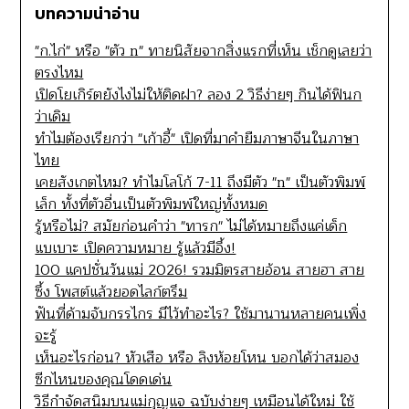
บทความน่าอ่าน
"ก.ไก่" หรือ "ตัว n" ทายนิสัยจากสิ่งแรกที่เห็น เช็กดูเลยว่า
ตรงไหม
เปิดโยเกิร์ตยังไงไม่ให้ติดฝา? ลอง 2 วิธีง่ายๆ กินได้ฟินก
ว่าเดิม
ทำไมต้องเรียกว่า "เก้าอี้" เปิดที่มาคำยืมภาษาจีนในภาษา
ไทย
เคยสังเกตไหม? ทำไมโลโก้ 7-11 ถึงมีตัว "n" เป็นตัวพิมพ์
เล็ก ทั้งที่ตัวอื่นเป็นตัวพิมพ์ใหญ่ทั้งหมด
รู้หรือไม่? สมัยก่อนคำว่า "ทารก" ไม่ได้หมายถึงแค่เด็ก
แบเบาะ เปิดความหมาย รู้แล้วมีอึ้ง!
100 แคปชั่นวันแม่ 2026! รวมมิตรสายอ้อน สายฮา สาย
ซึ้ง โพสต์แล้วยอดไลก์ตรึม
ฟันที่ด้ามจับกรรไกร มีไว้ทำอะไร? ใช้มานานหลายคนเพิ่ง
จะรู้
เห็นอะไรก่อน? หัวเสือ หรือ ลิงห้อยโหน บอกได้ว่าสมอง
ซีกไหนของคุณโดดเด่น
วิธีกำจัดสนิมบนแม่กุญแจ ฉบับง่ายๆ เหมือนได้ใหม่ ใช้