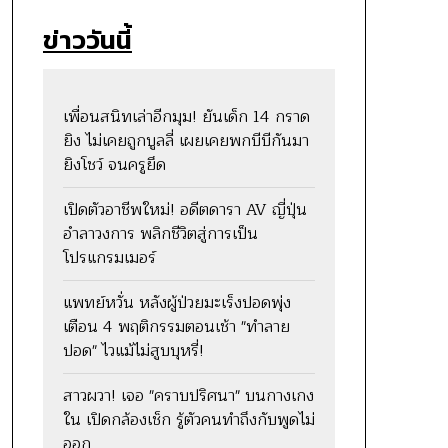
ข่าววันนี้
เพื่อนสนิทเล่าอีกมุม! ยันเด็ก 14 กราด
ยิง ไม่เคยถูกบูลลี่ เผยเคยพกบีบีกันมา
ยิงโชว์ จนครูยึด
เปิดตัวอาชีพใหม่! อดีตดารา AV ญี่ปุ่น
อำลาวงการ พลิกชีวิตสู่การเป็น
โปรแกรมเมอร์
แพทย์หวั่น หลังผู้ป่วยมะเร็งปอดพุ่ง
เตือน 4 พฤติกรรมตอนเช้า "ทำลาย
ปอด" ไวแม้ไม่สูบบุหรี่!
สาวผวา! เจอ "คราบปริศนา" บนกางเกง
ใน เปิดกล้องเช็ก รู้ตัวคนทำถึงกับพูดไม่
ออก