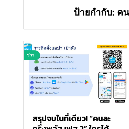
ป้ายกำกับ:
คน
ข่าว
สรุปจบในที่เดียว! “คนละ
ครึ่งพลัส เฟส 2” ใครได้