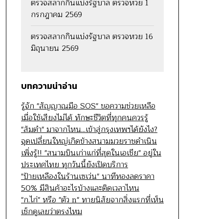
ตรวจสลากกินแบ่งรัฐบาล ตรวจหวย 1
กรกฎาคม 2569
ตรวจสลากกินแบ่งรัฐบาล ตรวจหวย 16
มิถุนายน 2569
บทความน่าอ่าน
รู้จัก "สัญญาณมือ SOS" ขอความช่วยเหลือ
เมื่อใช้เสียงไม่ได้ ทักษะชีวิตที่ทุกคนควรรู้
"ส้มตำ" มาจากไหน...เข้าสู่กรุงเทพฯได้ยังไง?
จุดเปลี่ยนใหญ่เกิดข้างสนามมวยราชดำเนิน
เพิ่งรู้!! "สนามบินเก่าแก่ที่สุดในเอเชีย" อยู่ใน
ประเทศไทย ทุกวันนี้ยังเปิดบริการ
"ป้ายเหลืองในร้านเซเว่น" นาทีทองลดราคา
50% มีสินค้าอะไรบ้างและติดเวลาไหน
"ก.ไก่" หรือ "ตัว n" ทายนิสัยจากสิ่งแรกที่เห็น
เช็กดูเลยว่าตรงไหม