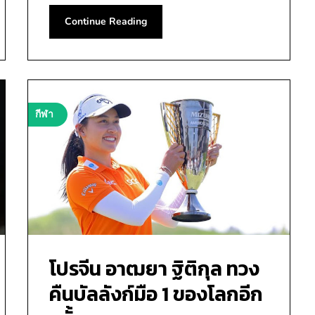
Continue Reading
กีฬา
โปรจีน อาฒยา ฐิติกุล ทวง
คืนบัลลังก์มือ 1 ของโลกอีก