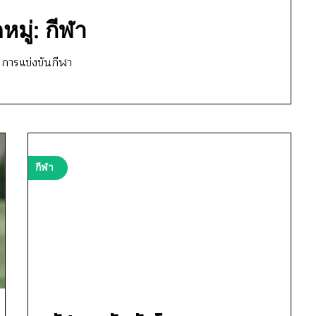
หมู่:
กีฬา
 การแข่งขันกีฬา
กีฬา