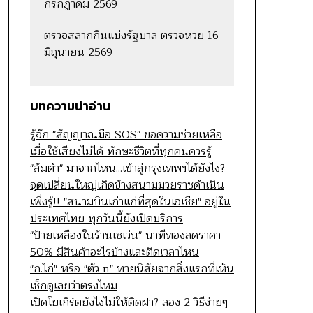
กรกฎาคม 2569
ตรวจสลากกินแบ่งรัฐบาล ตรวจหวย 16
มิถุนายน 2569
บทความน่าอ่าน
รู้จัก "สัญญาณมือ SOS" ขอความช่วยเหลือ
เมื่อใช้เสียงไม่ได้ ทักษะชีวิตที่ทุกคนควรรู้
"ส้มตำ" มาจากไหน...เข้าสู่กรุงเทพฯได้ยังไง?
จุดเปลี่ยนใหญ่เกิดข้างสนามมวยราชดำเนิน
เพิ่งรู้!! "สนามบินเก่าแก่ที่สุดในเอเชีย" อยู่ใน
ประเทศไทย ทุกวันนี้ยังเปิดบริการ
"ป้ายเหลืองในร้านเซเว่น" นาทีทองลดราคา
50% มีสินค้าอะไรบ้างและติดเวลาไหน
"ก.ไก่" หรือ "ตัว n" ทายนิสัยจากสิ่งแรกที่เห็น
เช็กดูเลยว่าตรงไหม
เปิดโยเกิร์ตยังไงไม่ให้ติดฝา? ลอง 2 วิธีง่ายๆ