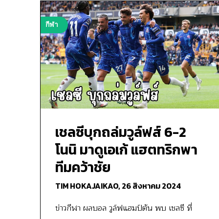
กีฬา
เชลซีบุกถล่มวูล์ฟส์ 6-2
โนนิ มาดูเอเก้ แฮตทริกพา
ทีมคว้าชัย
TIM HOKAJAIKAO,
26 สิงหาคม 2024
ข่าวกีฬา ผลบอล วูล์ฟแฮมป์ตัน พบ เชลซี ที่