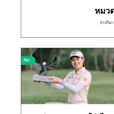
หมวด
ข่าวกีฬา
กีฬา